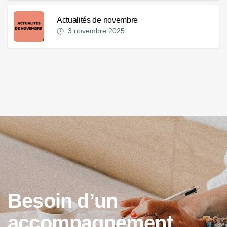
Actualités de novembre
3 novembre 2025
B
e
s
o
i
n
d
’
u
n
a
c
c
o
m
p
a
g
n
e
m
e
n
t