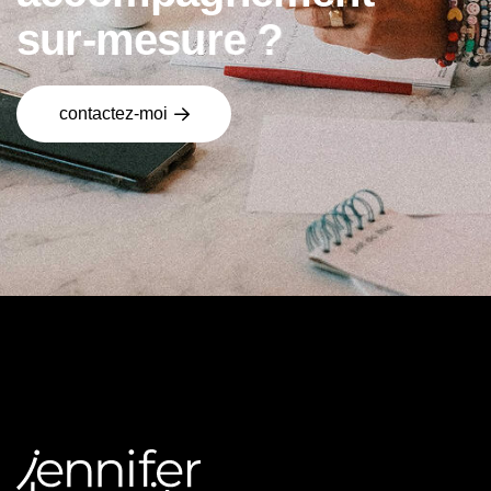
s
u
r
-
m
e
s
u
r
e
?
contactez-moi